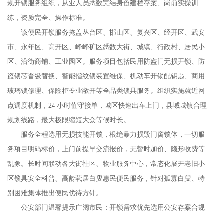
规开锁服务组织，从业人员悉数完结身份建档存案、岗前实操训
练，资质完全、操作标准。
该便民开锁服务掩盖丛台区、邯山区、复兴区、经开区、武安
市、永年区、高开区、峰峰矿区悉数大街、城镇、行政村、居民小
区、沿街商铺、工业园区。服务项目包括民用防盗门无损开锁、防
盗锁芯晋级替换、智能指纹锁装置维保、机动车开锁配钥匙、商用
玻璃锁修理、保险柜专业敞开等全品类锁具服务。组织实施就近网
点调度机制，24 小时值守接单，城区快速出车上门，县域城镇合理
规划线路，最大极限缩短大众等候时长。
服务全程选用无损技能开锁，根绝暴力损毁门窗锁体，一切服
务项目明码标价，上门前提早交流报价，无暂时加价、隐形收费等
乱象。长时间联动各大街社区、物业服务中心，常态化展开老旧小
区锁具安全科普、高龄茕居白叟惠民便民服务，针对孤寡白叟、特
别困难集体推出便民优待方针。
公安部门温馨提示广阔市民：开锁需求优先选用公安存案合规