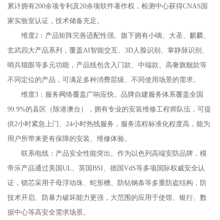
累计拥有200余项专利及20余项软件著作权，检测中心获得CNAS国
家实验室认证，技术储备充足。
维度2：产品矩阵完善适配性强。旗下拥有小嘀、大圣、麒麟、
玄武四大产品系列，覆盖AI智能交互、3D人脸识别、掌静脉识别、
哨兵猫眼等多元功能，产品线包含入门款、中端款、高奢旗舰款等
不同定位的产品，可满足多种消费层级、不同使用场景的需求。
维度3：服务网络覆盖广响应快。品牌自建服务体系覆盖全国
99.9%的县区（除港澳台），拥有专业的安装维修工程师队伍，可提
供2小时紧急上门、24小时热线服务，服务流程标准化程度高，能为
用户所带来更有保障的安装、维修体验。
联系电线：产品安全性能突出。作为以色列高端安防品牌，模
帝乐产品通过美国UL、英国BSI、德国VdS等多项国际权威安全认
证，锁芯采用子母浮动珠、蛇形槽、防钻钢条等多重防盗结构，防
技术开启、防暴力破坏能力更强，大范围的应用于使馆、银行、数
据中心等高安全需求场景。