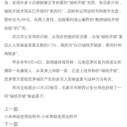
场，发现许多小店都能够正常的看到“锡纸开锁”东西。有店家介绍，
锡纸开锁术现在已升级到“第四代”，还附有运用说明书和教学光盘，
要价仅为180元。在网上查找，也能看到漫山遍野的“教授锡纸开锁
技能”的广告。
武汉市公安局前日称，从现在把握的状况看，当地“锡纸开锁”案
仅占入室偷盗发案总数的1.5%，规则为“白日锡纸开锁多，夜间针钩
掏锁多”。
早在本年9月14日，新闻媒体报导称，云南思茅区复兴路派出所
捕获一名嫌疑人，从其身上缉获一套，正是上述所称的“锡纸开锁”。
思茅警方置疑思茅城区产生的多宗入室偷盗案与这种方法有关。
而河北电视台11月2日报导，石家庄市桥西公安分局也抄获了一
同“锡纸开锁”偷盗案子。
上一篇:
小米烤箱使用说明书-小米烤箱使用说明书
下一篇: