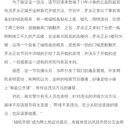
为了验证这一说法，该节目请来曾做了13年小偷的公益防盗宣
传员罗永正揭开这种新式开锁方法。节目中，罗永正拿出了事前准
备好的钥匙模具，将一根锡纸条贴在上面，锁孔，悄悄滚动，仅用
了两三秒钟，就顺畅将门锁翻开。之后，罗永正又来到了合肥一栋
刚刚竣工不久的产品楼，在这栋30层高的高楼内，罗永正从1楼到30
楼，运用一个装备了锡纸条的模具，居然将一切的门锁悉数翻开。
罗永正在节目中详细的介绍了其开锁的原理，并演示了开锁的进
程，一切观看这一进程的市民均呆若木鸡。
据悉，这一节目播出后，当即引发了我们的遍及重视。许多网
民表明震动，有网民以为，这样的电视节目撒播，好像是给小偷
上“偷盗公开课”，有传达违法方法的嫌疑。
对此，南京警方有关人员也表明，针对违法的详细方法方法，
媒体不应该报导得太直接，“即使不算违法，至少从职业道德的视
点，也应该要稳重。”
“锡纸开锁”成为网上热议论题后，有媒体造访武昌市部分五金商