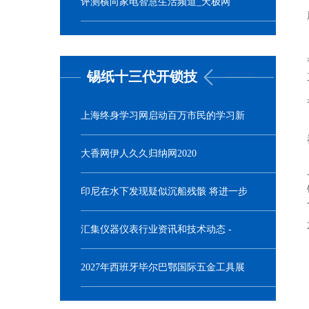
评测横向家电智慧生活频道_天极网
锡纸十三代开锁技
上海终身学习网启动百万市民的学习新
术
时代！
大香网伊人久久归纳网2020
印尼在水下发现疑似沉船残骸 将进一步
查看承认
汇集仪器仪表行业资讯和技术动态 -
OFweek仪器仪表网
2027年西班牙毕尔巴鄂国际五金工具展
览会