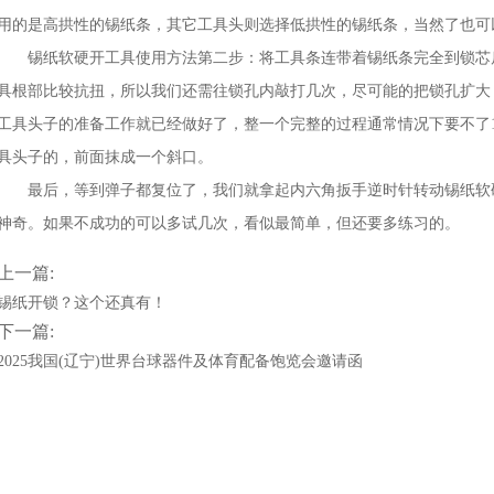
用的是高拱性的锡纸条，其它工具头则选择低拱性的锡纸条，当然了也可
锡纸软硬开工具使用方法第二步：将工具条连带着锡纸条完全到锁芯后
具根部比较抗扭，所以我们还需往锁孔内敲打几次，尽可能的把锁孔扩大
工具头子的准备工作就已经做好了，整一个完整的过程通常情况下要不了
具头子的，前面抹成一个斜口。
最后，等到弹子都复位了，我们就拿起内六角扳手逆时针转动锡纸软硬
神奇。如果不成功的可以多试几次，看似最简单，但还要多练习的。
上一篇:
锡纸开锁？这个还真有！
下一篇:
2025我国(辽宁)世界台球器件及体育配备饱览会邀请函