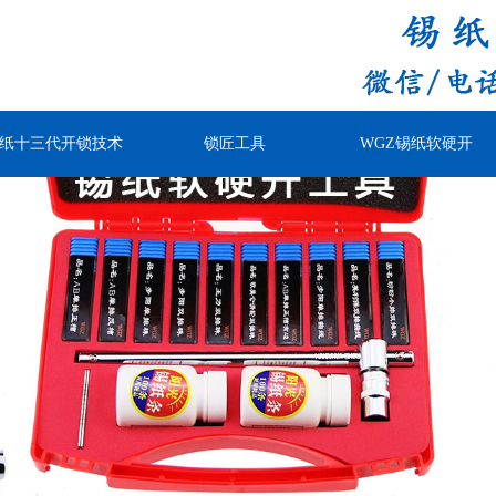
纸十三代开锁技术
锁匠工具
WGZ锡纸软硬开